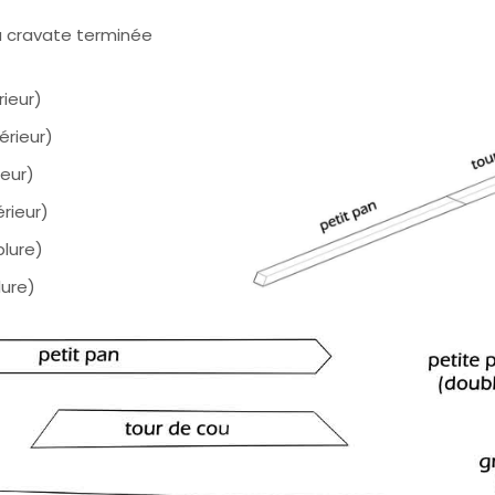
la cravate terminée
ieur)
érieur)
ieur)
rieur)
lure)
lure)