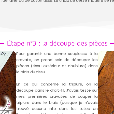
ion de laine ou de coton tissé. Le choix de cette matière se fe
Étape n°3 : la découpe des pièces
Pour garantir une bonne souplesse à la
cravate, on prend soin de découper les
pièces (tissu extérieur et doublure) dans
le biais du tissu.
En ce qui concerne la triplure, on la
découpe dans le droit-fil. J’avais testé sur
mes premières cravates de couper la
triplure dans le biais (puisque je n’avais
trouvé aucune info dans les tutos en